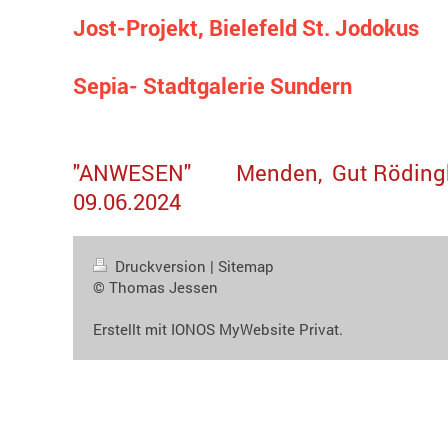
Jost-Projekt, Bielefeld St. Jodokus
Sepia- Stadtgalerie Sundern
"ANWESEN" Menden, Gut Rödingha
09.06.2024
Druckversion
|
Sitemap
© Thomas Jessen
Erstellt mit
IONOS MyWebsite Privat
.