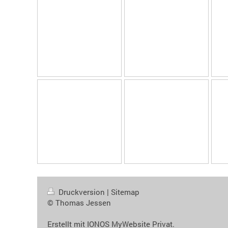
Druckversion
|
Sitemap
© Thomas Jessen
Erstellt mit
IONOS MyWebsite Privat
.