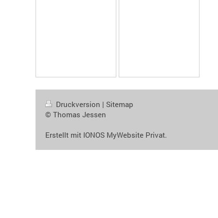
Druckversion
|
Sitemap
© Thomas Jessen
Erstellt mit
IONOS MyWebsite Privat
.