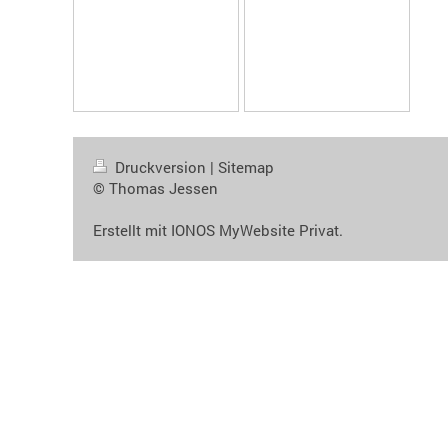
Druckversion
|
Sitemap
© Thomas Jessen
Erstellt mit
IONOS MyWebsite Privat
.