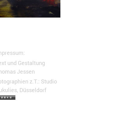
mpressum:
ext und Gestaltung
homas Jessen
otographien z.T.: Studio
ukulies, Düsseldorf