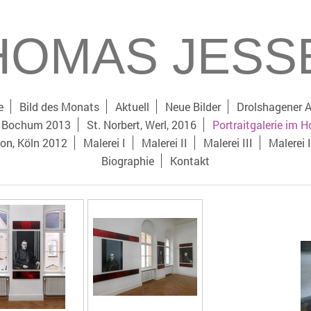
HOMAS JESS
e
Bild des Monats
Aktuell
Neue Bilder
Drolshagener A
g, Bochum 2013
St. Norbert, Werl, 2016
Portraitgalerie im 
eon, Köln 2012
Malerei I
Malerei II
Malerei III
Malerei 
Biographie
Kontakt