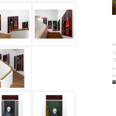
I
T
T
F
K